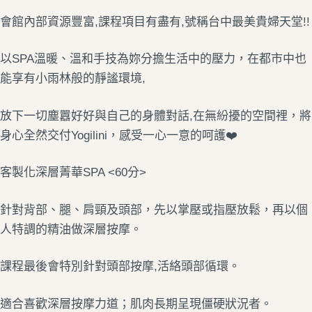
會館內部資源豐富,課程項目有盡有,號稱台中最美貴婦天堂!!
以SPA溫暖、溫和手技為妳分擔生活中的壓力，在都市中也
能享有小雨林般的靜謐環境,
放下一切塵囂好好與自己的身體對話,在無紛擾的空間裡，將
身心全然交付Yogilini，感受一心一意的呵護❤️
客製化深層菁華SPA <60分>
針對背部、腿、肩頸及頭部，先以掌壓或指壓放鬆，再以個
人特調的精油做深層按摩。
課程最後會特別針對頭部按摩,活絡頭部循環。​
適合喜歡深層按摩力道；肌肉長期呈現僵硬狀況者。