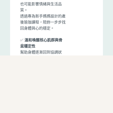
也可能影響情緒與生活品
質。
透過專為新手媽媽設計的產
後瑜珈課程，陪妳一步步找
回身體與心的穩定。
✅
溫和喚醒核心肌群與骨
盆穩定性
幫助身體逐漸回到協調狀
態，支持體態調整與日常活
動需求。
✅
舒緩肩頸不適，改善哺
乳姿勢的疲勞感
針對常見的肩背壓力進行伸
展與舒緩，提升日常育兒的
舒適度。
✅
呼吸引導與放鬆練習