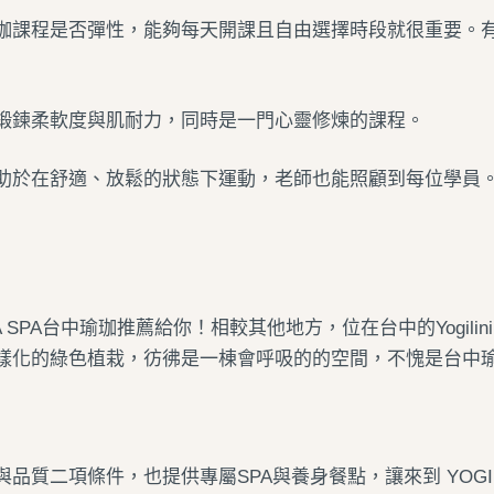
珈課程是否彈性，能夠每天開課且自由選擇時段就很重要。
鍛鍊柔軟度與肌耐力，同時是一門心靈修煉的課程。
助於在舒適、放鬆的狀態下運動，老師也能照顧到每位學員
SPA
台中瑜珈推薦
給你！
相較其他地方，位在台中的Yogil
樣化的綠色植栽，彷彿是一棟會呼吸的的空間，不愧是
台中
質二項條件，也提供專屬SPA與養身餐點，讓來到 YOGI