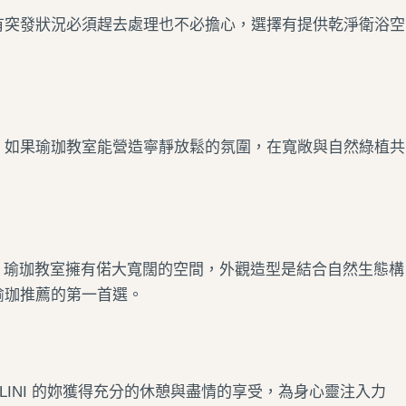
有突發狀況必須趕去處理也不必擔心，選擇有提供乾淨衛浴空
。如果瑜珈教室能營造寧靜放鬆的氛圍，在寬敞與自然綠植共
ini 瑜珈教室擁有偌大寬闊的空間，外觀造型是結合自然生態構
瑜珈推薦
的第一首選。
LINI 的妳獲得充分的休憩與盡情的享受，為身心靈注入力