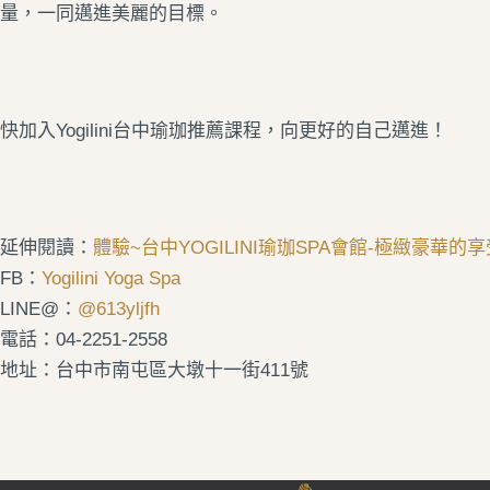
量，一同邁進美麗的目標。
快加入Yogilini
台中瑜珈推薦
課程，向更好的自己邁進！
延伸閱讀：
體驗~台中YOGILINI瑜珈SPA會館-極緻豪華的享受
FB：
Yogilini Yoga Spa
LINE@：
@613yljfh
電話：04-2251-2558
地址：台中市南屯區大墩十一街411號