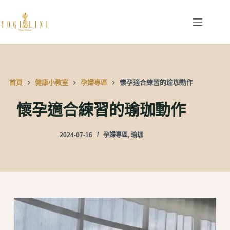
跳
至
主
要
內
容
首頁
健康小教室
孕婦專區
懷孕適合練習的瑜珈動作
懷孕適合練習的瑜珈動作
2024-07-16
孕婦專區
,
瑜珈