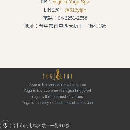
FB：
Yogilini Yoga Spa
LINE@：
@613yljfh
電話：04-2251-2558
地址：台中市南屯區大墩十一街411號
Yoga is the best wish-fulfilling tree
Yoga is the supreme wish granting jewel
Yoga is the foremost of virtues
Yoga is the very embodiment of perfection
台中市南屯區大墩十一街411號