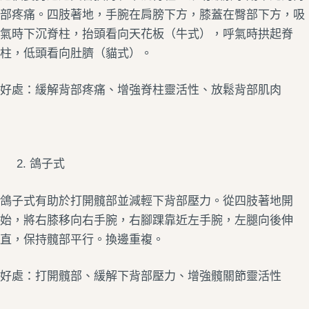
部疼痛。四肢著地，手腕在肩膀下方，膝蓋在臀部下方，吸
氣時下沉脊柱，抬頭看向天花板（牛式），呼氣時拱起脊
柱，低頭看向肚臍（貓式）。
好處：緩解背部疼痛、增強脊柱靈活性、放鬆背部肌肉
鴿子式
鴿子式有助於打開髖部並減輕下背部壓力。從四肢著地開
始，將右膝移向右手腕，右腳踝靠近左手腕，左腿向後伸
直，保持髖部平行。換邊重複。
好處：打開髖部、緩解下背部壓力、增強髖關節靈活性