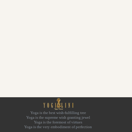
Yoga is the best wish-fulfilling tree
Yoga is the supreme wish granting jewel
Yoga is the foremost of virtues
Yoga is the very embodiment of perfection