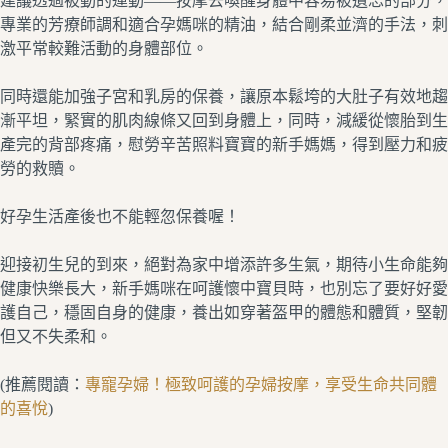
建議透過被動的運動——按摩去喚醒身體中容易被遺忘的部分，
專業的芳療師調和適合孕媽咪的精油，結合剛柔並濟的手法，刺
激平常較難活動的身體部位。
同時還能加強子宮和乳房的保養，讓原本鬆垮的大肚子有效地趨
漸平坦，緊實的肌肉線條又回到身體上，同時，減緩從懷胎到生
產完的背部疼痛，慰勞辛苦照料寶寶的新手媽媽，得到壓力和疲
勞的救贖。
好孕生活產後也不能輕忽保養喔！
迎接初生兒的到來，絕對為家中增添許多生氣，期待小生命能夠
健康快樂長大，新手媽咪在呵護懷中寶貝時，也別忘了要好好愛
護自己，穩固自身的健康，養出如穿著盔甲的體態和體質，堅韌
但又不失柔和。
(推薦閱讀：
專寵孕婦！極致呵護的孕婦按摩，享受生命共同體
的喜悅
)