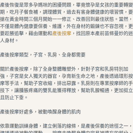
產後恢復是眾多孕媽咪的困擾問題，畢竟懷孕是女孩的重要轉變
期，吃月子餐食補，調理體質，過去有害身體健康的壞習慣，要
搶在黃金時間三個月開始一一修正、改善回到最佳狀態。當然，
不僅是體內健康要保養、維護，外在身材的鍛鍊也不容忽視，更
要趁勝追擊，藉由運動和
產後按摩
，找回原本產前苗條曼妙的迷
人身材。
產後按摩類型，子宮、乳房、全身都需要
關於產後按摩，除了全身整體雕塑外，針對子宮和乳房特別加
強，子宮是女人獨天的器官，孕育新生命之地，產後透過環形按
摩等手法，幫助子宮收縮，排出惡露。乳房則在專業按摩師的手
技下，讓腫脹疼痛的雙乳能獲得釋放，幫助乳腺暢通，更加挺立
且防止下垂。
產後按摩好處多，被動喚醒身體的肌肉
依靠運動訓練身體，建立俐落的線條，是產後保養的途徑之一，