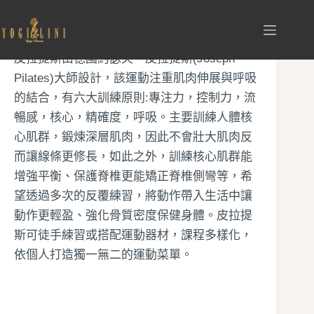
跳
至
主
皮拉提斯由德國約瑟夫‧皮拉提斯(Joseph
要
Pilates)大師設計，該運動注重肌肉伸展與呼吸
內
的結合，有六大訓練原則:專注力，控制力，流
容
暢感，核心，精確度，呼吸。主要訓練人體核
心肌群，鍛煉深層肌肉，因此不會壯大肌肉反
而讓線條更修長，如此之外，訓練核心肌群能
增強平衡、保護脊椎更能矯正脊椎側彎等，希
望透過多次的反覆練習，將動作帶入生活中讓
動作更輕盈、強化骨質密度保健身體。皮拉提
斯可徒手練習或搭配運動器材，課程多樣化，
依個人打造獨一無二的運動菜單。