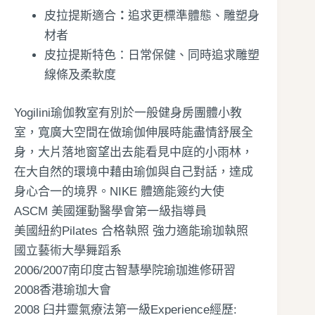
皮拉提斯適合
：
追求更標準體態、雕塑身
材者
皮拉提斯特色：日常保健、同時追求雕塑
線條及柔軟度
Yogilini瑜伽教室有別於一般健身房團體小教
室，寬廣大空間在做瑜伽伸展時能盡情舒展全
身，大片落地窗望出去能看見中庭的小雨林，
在大自然的環境中藉由瑜伽與自己對話，達成
身心合一的境界。NIKE 體適能簽约大使
ASCM 美國運動醫學會第一級指導員
美國紐約Pilates 合格執照 強力適能瑜珈執照
國立藝術大學舞蹈系
2006/2007南印度古智慧學院瑜珈進修研習
2008香港瑜珈大會
2008 臼井靈氣療法第一級Experience經歷: