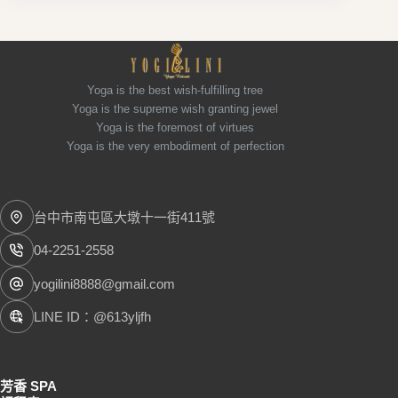
Yoga is the best wish-fulfilling tree
Yoga is the supreme wish granting jewel
Yoga is the foremost of virtues
Yoga is the very embodiment of perfection
台中市南屯區大墩十一街411號
04-2251-2558
yogilini8888@gmail.com
LINE ID：@613yljfh
芳香 SPA