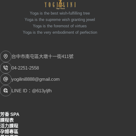
Yoga is the best wish-fulfilling tree
Yoga is the supreme wish granting jewel
Yoga is the foremost of virtues
Yoga is the very embodiment of perfection
台中市南屯區大墩十一街411號
04-2251-2558
yogilini8888@gmail.com
LINE ID：@613yljfh
芳香 SPA
課程表
活力課程
孕婦專區