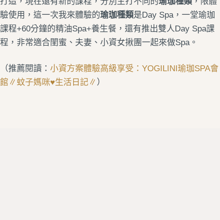
打造，現在還有新的課程，分別主打不同的
瑜珈種類
，限體
驗使用，這一次我來體驗的
瑜珈種類
是Day Spa，一堂瑜珈
課程+60分鐘的精油Spa+養生餐，還有推出雙人Day Spa課
程，非常適合閨蜜、夫妻、小資女揪團一起來做Spa。
（推薦閱讀：
小資方案體驗高級享受：YOGILINI瑜珈SPA會
館∥蚊子媽咪♥生活日記∥
）