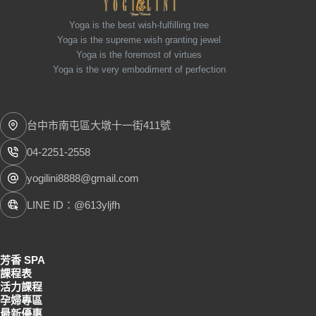
Yoga is the best wish-fulfilling tree
Yoga is the supreme wish granting jewel
Yoga is the foremost of virtues
Yoga is the very embodiment of perfection
台中市南屯區大墩十一街411號
04-2251-2558
yogilini8888@gmail.com
LINE ID：@613yljfh
芳香 SPA
課程表
活力課程
孕婦專區
最新優惠