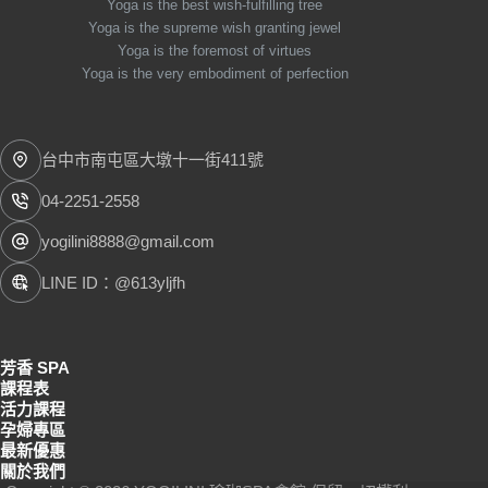
Yoga is the best wish-fulfilling tree
Yoga is the supreme wish granting jewel
Yoga is the foremost of virtues
Yoga is the very embodiment of perfection
台中市南屯區大墩十一街411號
04-2251-2558
yogilini8888@gmail.com
LINE ID：@613yljfh
芳香 SPA
課程表
活力課程
孕婦專區
最新優惠
關於我們