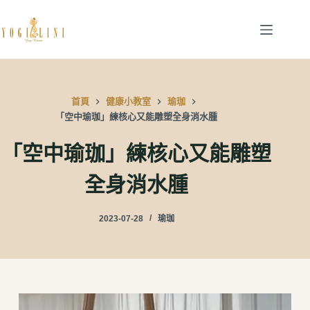
跳
至
主
要
內
首頁
健康小教室
瑜珈
容
「空中瑜珈」練核心又能雕塑全身消水腫
「空中瑜珈」練核心又能雕塑
全身消水腫
2023-07-28
瑜珈