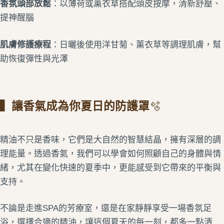
香氛頭部放鬆
：以薄荷或薰衣草搭配頭皮按摩，清新舒壓、
提神醒腦
肌膚修護療程
：日曬後使用洋甘菊、薰衣草等調理肌膚，幫
助恢復彈性與光澤
▍讓香氣成為你夏日的防護罩
🫧
精油不只是香味，它們是大自然的智慧結晶，擁有深層的調
理能量。透過香氣，我們可以學會如何照顧自己的身體與情
緒，尤其在變化快速的夏季中，更能感受到它帶來的平衡與
支持。
不論是走進SPA的芳療室，還是在家靜靜享受一場香氛足
浴，選擇合適的精油，讓這個夏天的每一刻，都多一點清