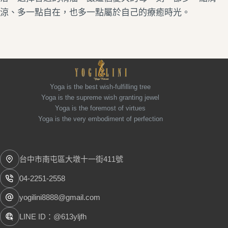
涼、多一點自在，也多一點屬於自己的療癒時光。
Yoga is the best wish-fulfilling tree
Yoga is the supreme wish granting jewel
Yoga is the foremost of virtues
Yoga is the very embodiment of perfection
台中市南屯區大墩十一街411號
04-2251-2558
yogilini8888@gmail.com
LINE ID：@613yljfh