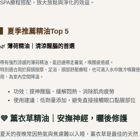
SPA療程搭配，放大放鬆與淨化的效益。
▍夏季推薦精油Top 5
🌿
薄荷精油｜清涼醒腦的首選
帶有強烈涼感的薄荷精油，能迅速帶走暑氣，喚醒疲倦感。
特別適合用於肩頸按摩、足浴、頭部舒壓療程，也可滴入水中做冷噴霧使
用，為室內空間降溫。
功效：提神醒腦、緩解悶熱、消除肌肉疲勞
使用建議：低劑量添加，避免直接接觸眼口黏膜部位
💜
薰衣草精油｜安撫神經，曬後修護
夏天的夜晚常因熱氣與焦慮難以入睡，薰衣草是最佳的天然